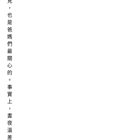
見
，
也
是
爸
媽
們
最
關
心
的
。
事
實
上
，
晝
夜
溫
差