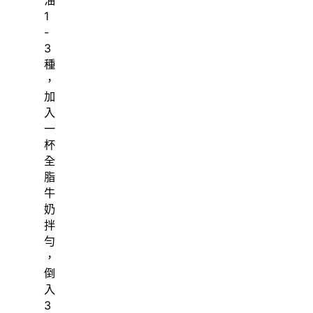
油
1
-
3
種
，
加
入
一
杯
全
脂
牛
奶
拌
勻
，
倒
入
3