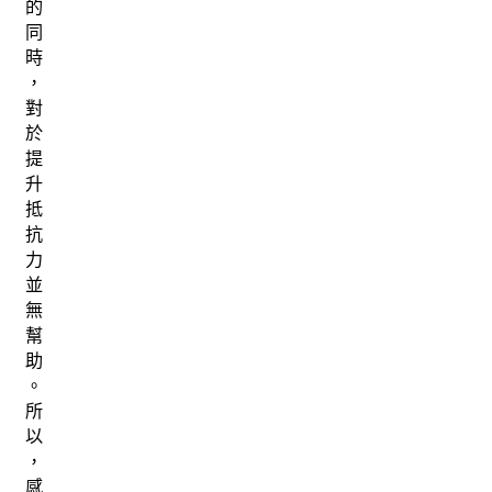
的
同
時
，
對
於
提
升
抵
抗
力
並
無
幫
助
。
所
以
，
感