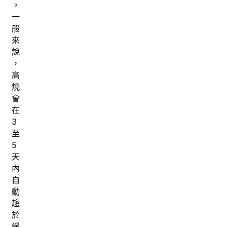
。
一
般
來
說
，
高
燒
會
在
3
至
5
天
內
自
動
趨
於
緩