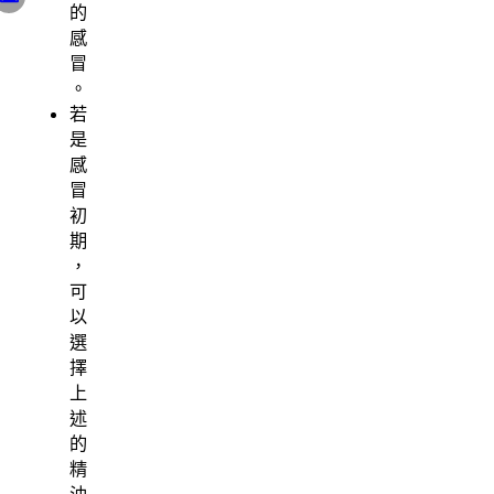
的
感
冒
。
若
是
感
冒
初
期
，
可
以
選
擇
上
述
的
精