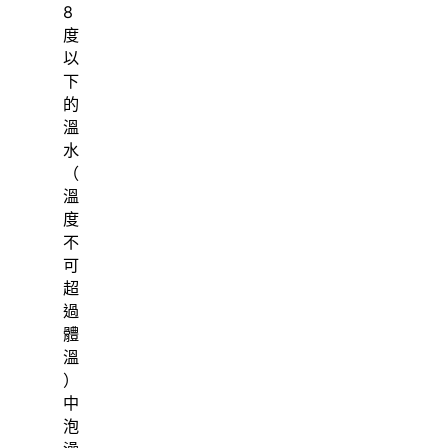
8
度
以
下
的
溫
水
（
溫
度
不
可
超
過
體
溫
）
中
泡