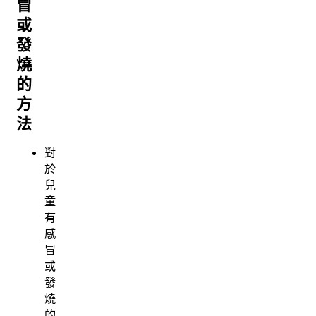
冒
或
發
燒
的
方
法
對
於
兒
童
有
感
冒
或
發
燒
的