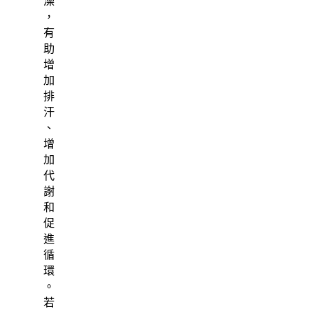
澡
，
有
助
增
加
排
汗
、
增
加
代
謝
和
促
進
循
環
。
若