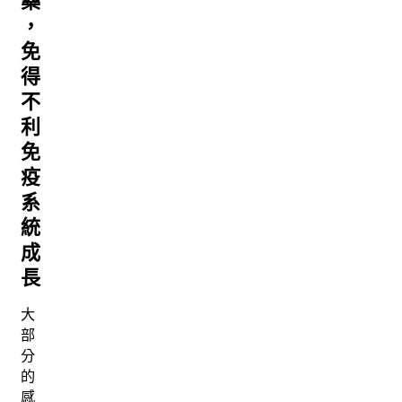
藥
，
免
得
不
利
免
疫
系
統
成
長
大
部
分
的
感