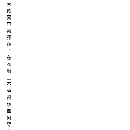
大
確
實
容
易
讓
孩
子
在
衣
服
上
不
曉
得
該
如
何
穿