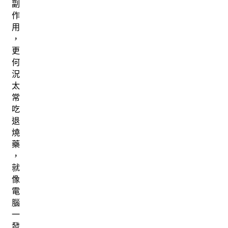
副
作
用
，
更
何
況
太
常
吃
退
燒
藥
，
就
像
電
腦
一
發