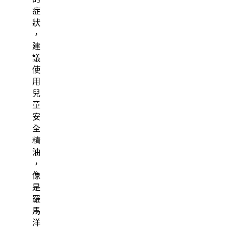
症
狀
，
建
議
使
用
兒
童
安
全
精
油
，
像
是
羅
馬
洋