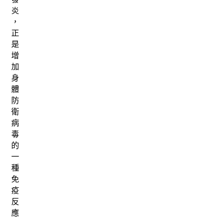
炎
，
正
是
增
加
身
體
防
衛
病
毒
的
一
種
免
疫
反
應