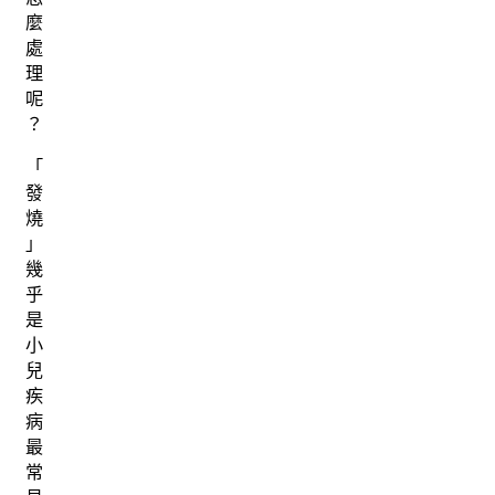
麼
處
理
呢
？
「
發
燒
」
幾
乎
是
小
兒
疾
病
最
常