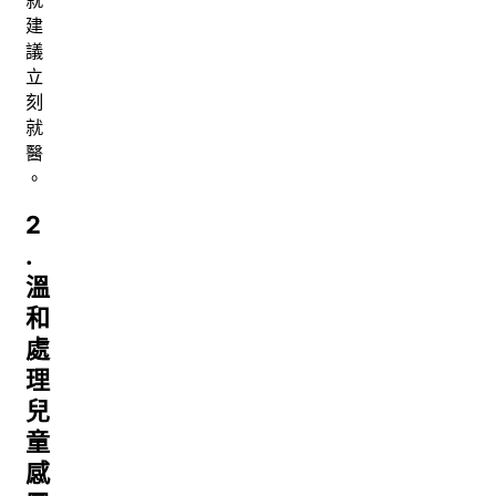
就
建
議
立
刻
就
醫
。
2
.
溫
和
處
理
兒
童
感