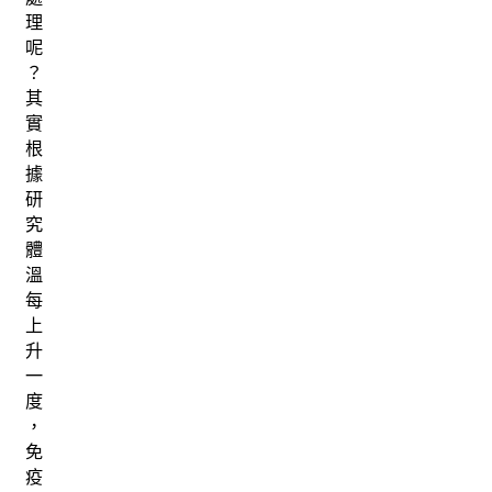
理
呢
？
其
實
根
據
研
究
體
溫
每
上
升
一
度
，
免
疫