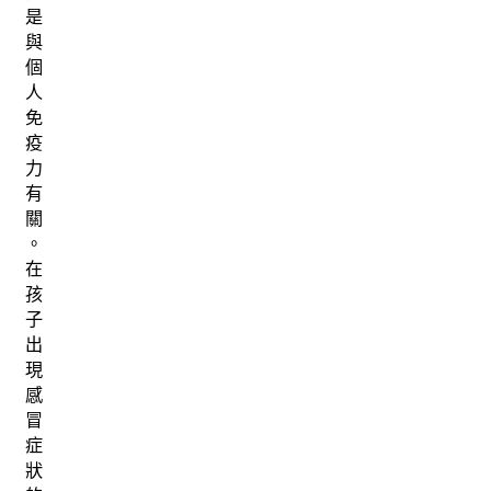
是
與
個
人
免
疫
力
有
關
。
在
孩
子
出
現
感
冒
症
狀