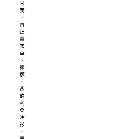
甘
菊
、
真
正
薰
衣
草
、
檸
檬
、
西
伯
利
亞
冷
衫
、
馬