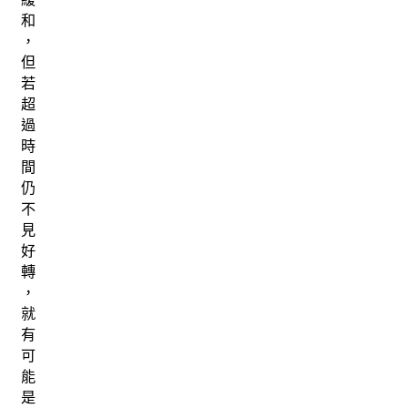
和
，
但
若
超
過
時
間
仍
不
見
好
轉
，
就
有
可
能
是