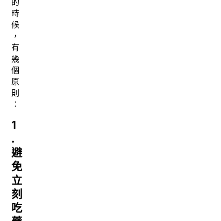
的
時
候
，
有
幾
個
原
則
：
1
.
避
免
立
刻
吃