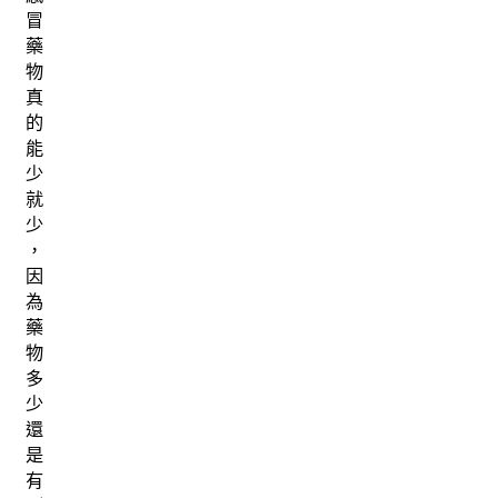
冒
藥
物
真
的
能
少
就
少
，
因
為
藥
物
多
少
還
是
有