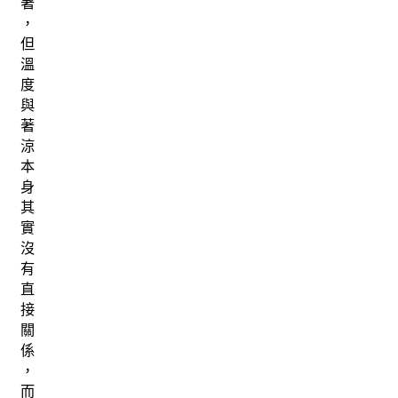
著
，
但
溫
度
與
著
涼
本
身
其
實
沒
有
直
接
關
係
，
而