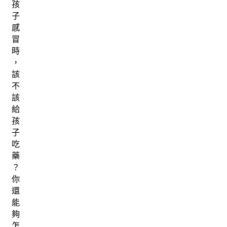
孩
子
感
冒
時
，
該
不
該
給
孩
子
吃
藥
？
你
還
能
夠
怎