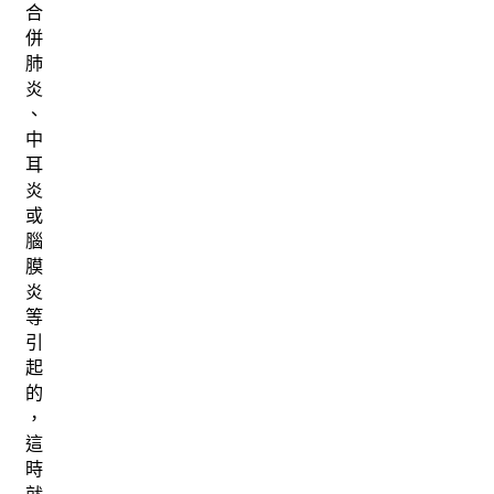
合
併
肺
炎
、
中
耳
炎
或
腦
膜
炎
等
引
起
的
，
這
時