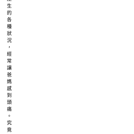
生
的
各
種
狀
況
，
經
常
讓
爸
媽
感
到
頭
痛
。
究
竟