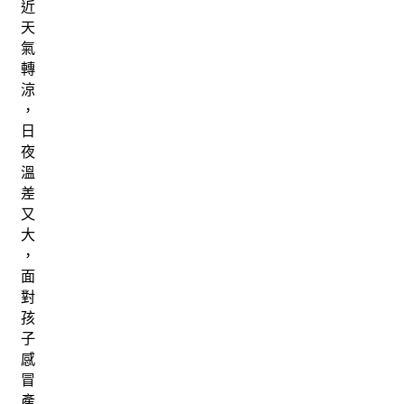
近
天
氣
轉
涼
，
日
夜
溫
差
又
大
，
面
對
孩
子
感
冒
產