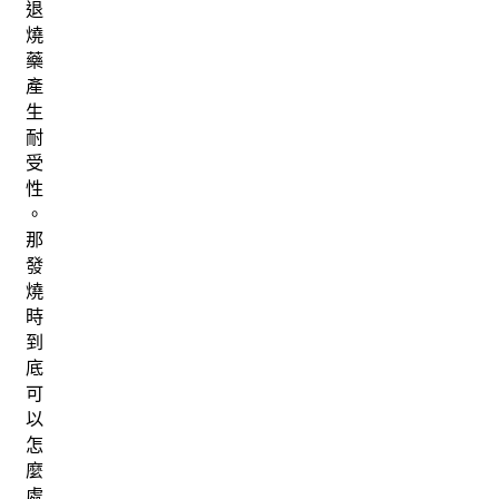
退
燒
藥
產
生
耐
受
性
。
那
發
燒
時
到
底
可
以
怎
麼
處