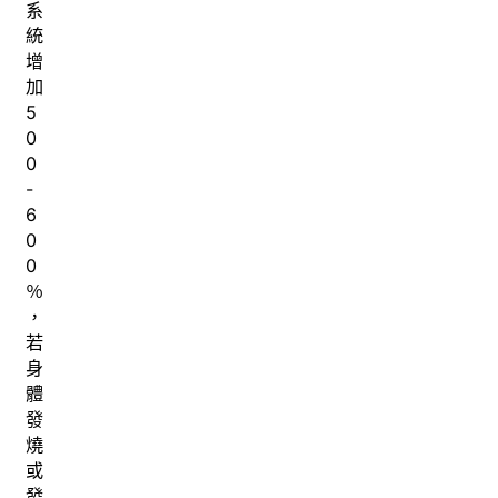
系
統
增
加
5
0
0
-
6
0
0
％
，
若
身
體
發
燒
或
發