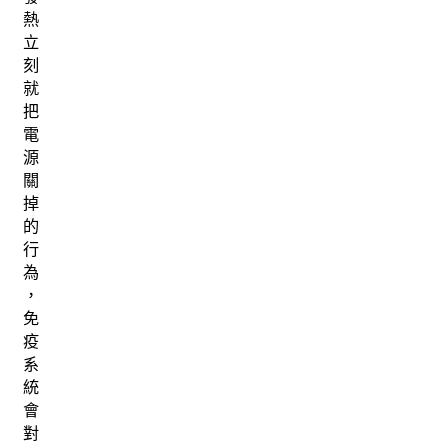
熱
立
刻
就
把
電
源
關
掉
的
行
為
，
免
疫
系
統
會
對