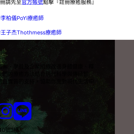
冊請先至
官方帳號
點擊『註冊療癒服務』
李柏儀PoYi療癒師
王子杰Thothmess療癒師
個案、學員及企業組織改善身體健康、釋
我們的療癒方法結合現代科學與傳統智
體且實質的支持，協助你面對現代生活中
Follow us on Facebook
Follow us on Instagram
Follow us on LINE
40號3樓