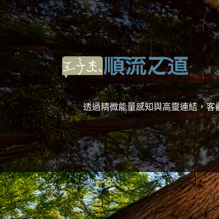
透過精微能量感知與高靈連結，客
服務說明
解讀能量訊息，覺察
萬事萬物皆由能量所構成，能量是物質世