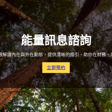
能量訊息諮詢
觀解讀內在與外在動態，提供清晰的指引，助你在財務、
立即預約
人生關鍵指引
此諮詢無特定宗教色彩，
界的模版。透過能量的振
連結。透過能量訊息的精