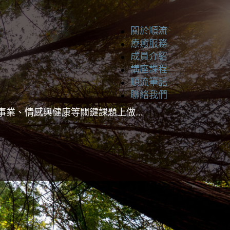
關於順流
療癒服務
成員介紹
講座課程
順流筆記
聯絡我們
事業、情感與健康等關鍵課題上做…
但可依個人需求與特定的靈性導師或靈體
準解讀，深入且客觀地理解內外在動態與