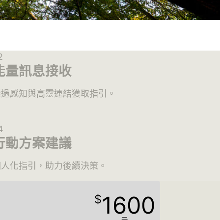
要洞察，支持你更順利地面對生活中的各
能量訊息接收
透過感知與高靈連結獲取指引。
行動方案建議
個人化指引，助力後續決策。
1600
$