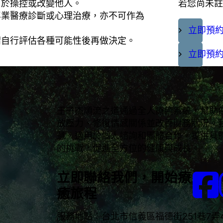
用於操控或改變他人。
若您尚未註
專業醫療診斷或心理治療，亦不可作為
立即預約
請自行評估各種可能性後再做決定。
立即預約
王子杰順流之道通過全人療癒系統，幫助
放壓力、修復情感關係並改善財務狀況。
慧，適用於個人諮詢和團體合作，提供具
的挑戰，促進全方位的健康與成長。
立即聯絡我們，開始療
癒旅程
服務地點：台北市信義區福德街251巷7弄