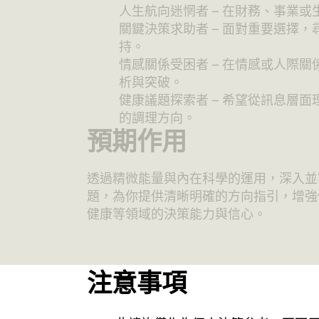
人生航向迷惘者 – 在財務、事業
關鍵決策求助者 – 面對重要選擇
持。
情感關係受困者 – 在情感或人際
析與突破。
健康議題探索者 – 希望從訊息層
的調理方向。
預期作用
透過精微能量與內在科學的運用，深入並
題，為你提供清晰明確的方向指引，增強
健康等領域的決策能力與信心。
注意事項