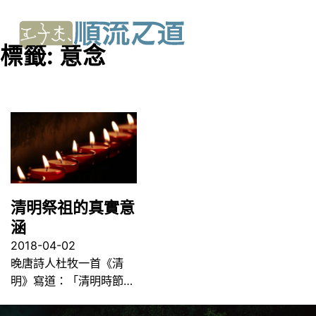
標籤:
意念
清明祭祖的真實意
涵
2018-04-02
晚唐詩人杜牧一首《清
明》寫道：「清明時節…