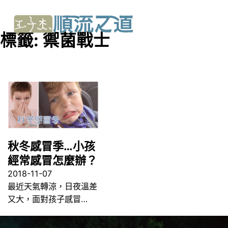
標籤:
禦菌戰士
秋冬感冒季…小孩
經常感冒怎麼辦？
2018-11-07
最近天氣轉涼，日夜溫差
又大，面對孩子感冒…