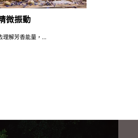
精微振動
去理解芳香能量，…