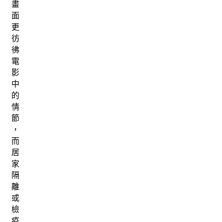
畫
面
更
彷
彿
電
影
中
的
情
節
，
而
居
家
隔
離
或
檢
疫