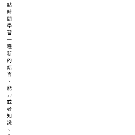
點
時
間
學
習
一
種
新
的
語
言
、
能
力
或
者
知
識
。