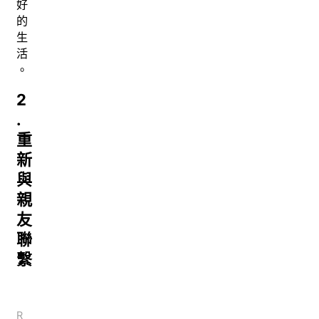
好
的
生
活
。
2
.
重
新
與
親
友
聯
繫
R