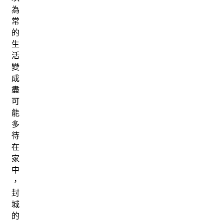
為
常
的
生
活
變
成
盡
可
能
多
待
在
家
中
，
封
城
的