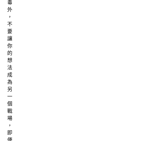
毒
外
，
不
要
讓
你
的
想
法
成
為
另
一
個
戰
場
，
即
便