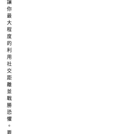
讓
你
最
大
程
度
的
利
用
社
交
距
離
並
戰
勝
恐
懼
。
要