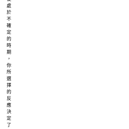
處
於
不
確
定
的
時
期
，
你
所
選
擇
的
反
應
決
定
了