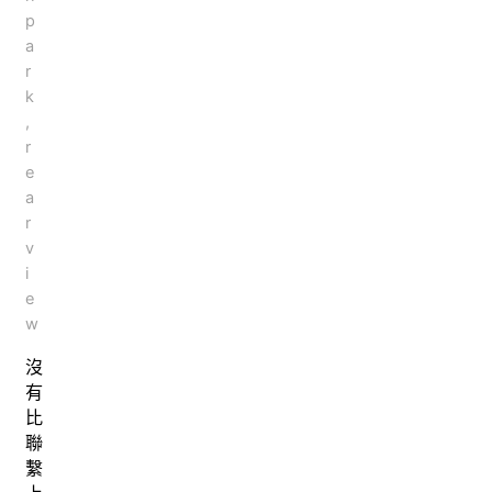
p
a
r
k
,
r
e
a
r
v
i
e
w
沒
有
比
聯
繫