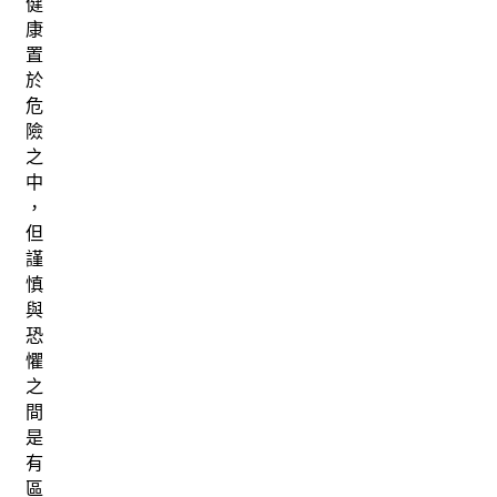
健
康
置
於
危
險
之
中
，
但
謹
慎
與
恐
懼
之
間
是
有
區