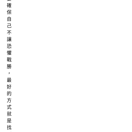
確
保
自
己
不
讓
恐
懼
戰
勝
，
最
好
的
方
式
就
是
找