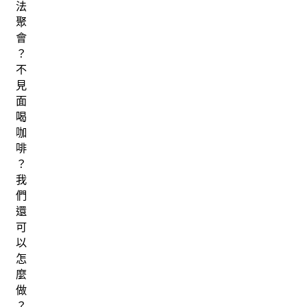
法
聚
會
？
不
見
面
喝
咖
啡
？
我
們
還
可
以
怎
麼
做
？