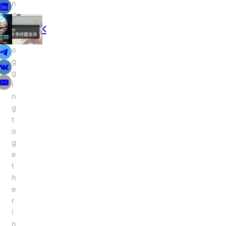
n
d
篇文章
上一篇文章
s
量的魔法－成為你所是的獲得你所想要的
生活美學提案：冬季紓壓泡澡
j
o
g
g
i
n
g
t
o
g
e
t
h
e
r
i
n