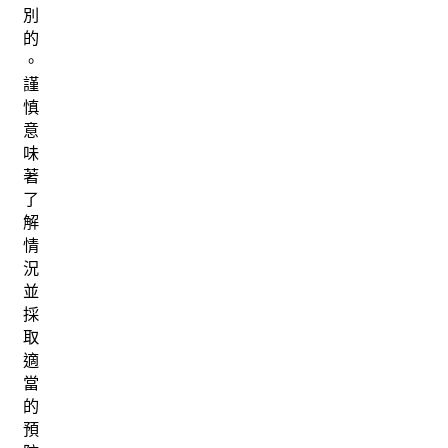
別
的
。
謹
慎
意
味
著
了
解
情
況
並
採
取
適
當
的
預