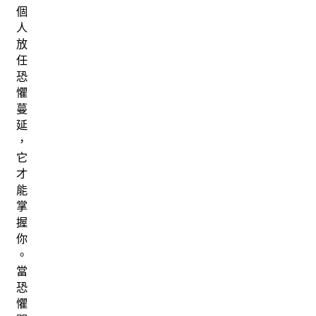
個
人
放
任
恐
懼
蔓
延
，
它
才
能
掌
握
你
。
當
恐
懼