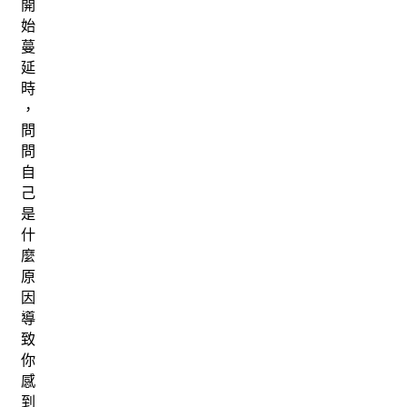
開
始
蔓
延
時
，
問
問
自
己
是
什
麼
原
因
導
致
你
感
到