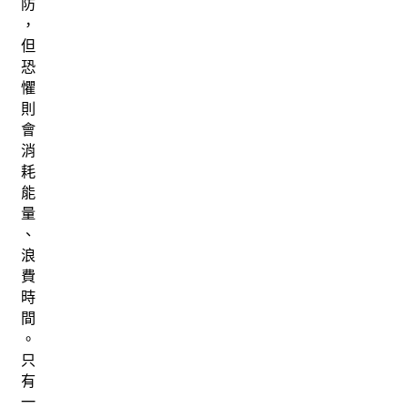
防
，
但
恐
懼
則
會
消
耗
能
量
、
浪
費
時
間
。
只
有
一