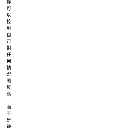
你
可
以
控
制
自
己
對
任
何
情
況
的
反
應
，
而
不
是
被