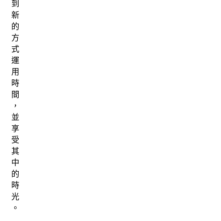
到
新
的
方
式
運
用
時
間
，
並
享
受
其
中
的
時
光
。