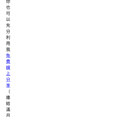
你
也
可
以
充
分
利
用
我
免
費
線
上
分
享
（
連
結
滿
月