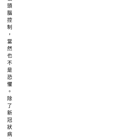
頭
腦
控
制
，
當
然
也
不
是
恐
懼
。
除
了
新
冠
狀
病