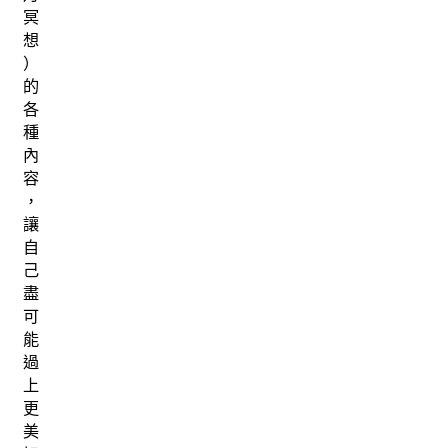
冥
想
）
的
各
種
內
容
，
讓
自
己
盡
可
能
過
上
更
美