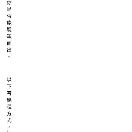
你
是
否
能
脫
穎
而
出
。
以
下
有
幾
種
方
式
，