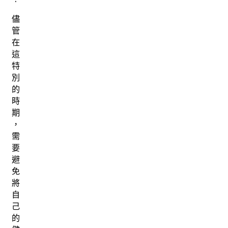
儘
管
在
這
特
別
的
時
期
，
需
要
避
免
將
自
己
的