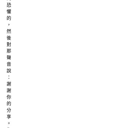
恐
懼
的
，
然
後
對
那
聲
音
說
：
謝
謝
你
的
分
享
。