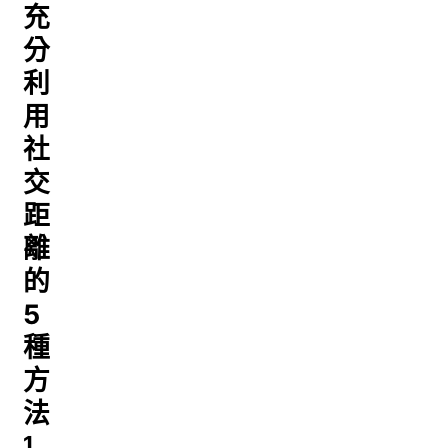
充
分
利
用
社
交
距
離
的
5
種
方
法
1