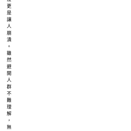
更
是
讓
人
崩
潰
。
雖
然
避
開
人
群
不
難
理
解
，
無