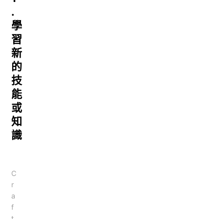
.
學
習
新
的
技
能
或
知
識
C
r
a
f
t