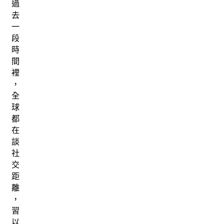
過
去
一
段
時
間
裡
，
全
球
都
在
談
社
交
距
離
，
習
以