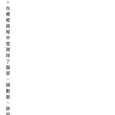
。
在
療
癒
過
程
中
發
現
除
了
腦
部
、
頸
動
脈
、
肺
部