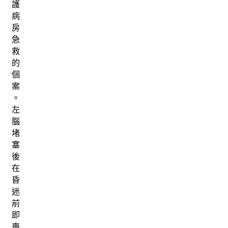
護
病
房
急
救
的
個
案
。
左
腦
堵
塞
後
在
昏
迷
前
即
喪