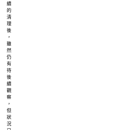
續
的
清
理
後
，
雖
然
仍
有
待
後
續
觀
察
，
但
狀
況