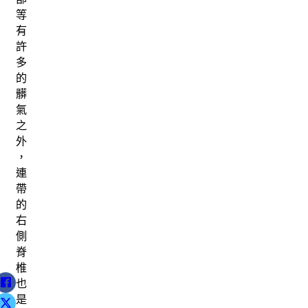
等
有
許
多
的
髒
氣
之
外
，
連
帶
的
右
側
脊
椎
也
是