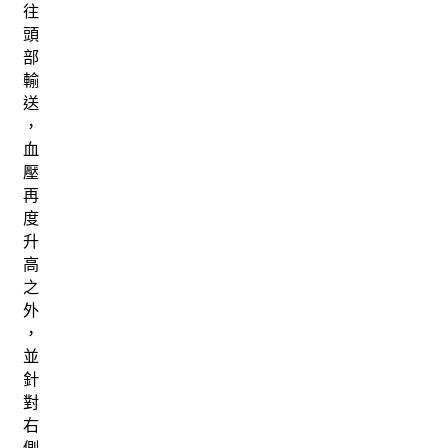
往
頭
部
輸
送
，
血
壓
再
度
升
高
之
外
，
並
針
對
右
側