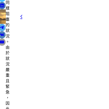
同
樣
阻
篇文章
上一篇文章
塞
與 靈修 的關係：學習療癒的路徑與靈性修行的本質
寬恕 ：療癒過往的印記
的
狀
況
。
由
於
狀
況
嚴
重
且
緊
急
，
因
此