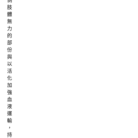
肢
體
無
力
的
部
份
與
以
活
化
加
強
血
液
運
輸
，
持