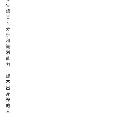
失
語
言
、
分
析
和
識
別
能
力
，
認
不
出
身
邊
的
人