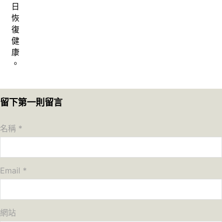
日
恢
復
健
康
。
留下第一則留言
名稱 *
Email *
網站