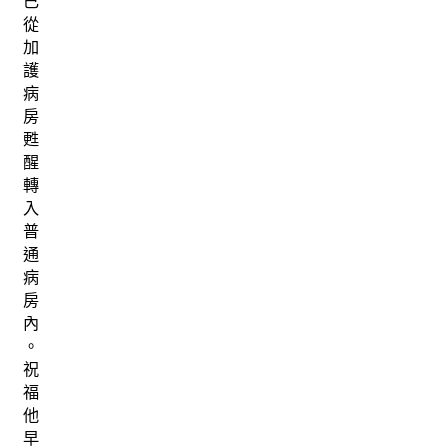
已
從
加
護
病
房
甦
醒
轉
入
普
通
病
房
內
。
祝
福
他
早