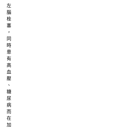
左
腦
栓
塞
，
同
時
患
有
高
血
壓
、
糖
尿
病
而
在
加