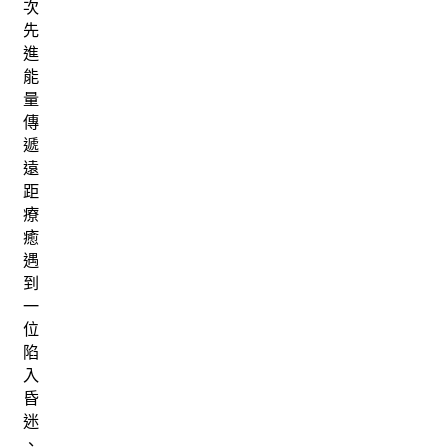
次
先
進
能
量
傳
遞
遠
距
療
癒
遇
到
一
位
陷
入
昏
迷
、