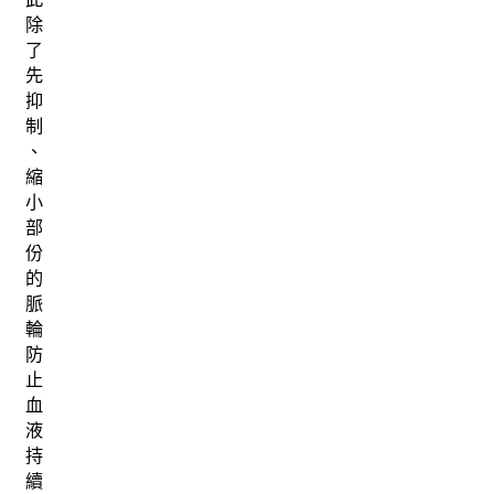
除
了
先
抑
制
、
縮
小
部
份
的
脈
輪
防
止
血
液
持
續