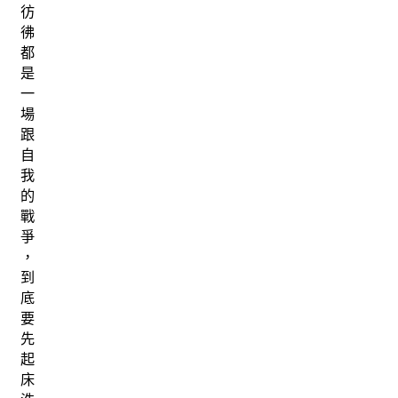
彷
彿
都
是
一
場
跟
自
我
的
戰
爭
，
到
底
要
先
起
床