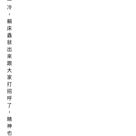
一
冷
，
賴
床
蟲
就
出
來
跟
大
家
打
招
呼
了
，
精
神
也