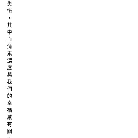
失
衡
，
其
中
血
清
素
濃
度
與
我
們
的
幸
福
感
有
關