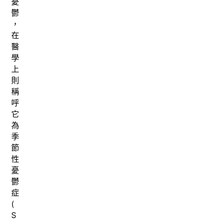
憂
鬱
，
在
醫
學
上
則
稱
呼
它
為
季
節
性
憂
鬱
症
(
S