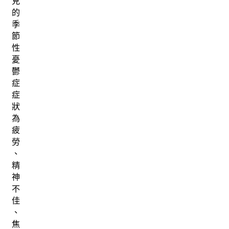
見
的
季
節
性
憂
鬱
症
症
狀
為
疲
勞
、
精
神
不
佳
、
焦