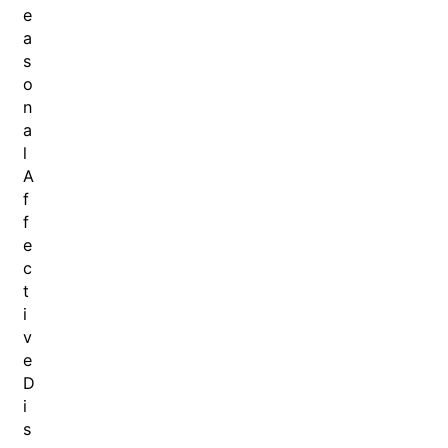
e
a
s
o
n
a
l
A
f
f
e
c
t
i
v
e
D
i
s