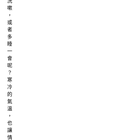
洗
嗽
，
或
者
多
睡
一
會
呢
？
寒
冷
的
氣
溫
，
也
讓
情