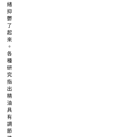
緒
抑
鬱
了
起
來
。
各
種
研
究
指
出
精
油
具
有
調
節