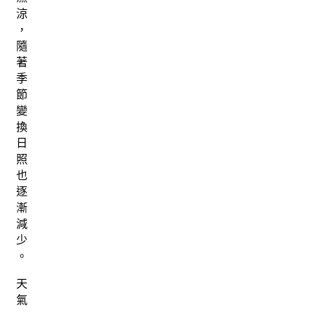
涼
，
隨
著
季
節
變
換
日
照
也
逐
漸
減
少
。
天
氣