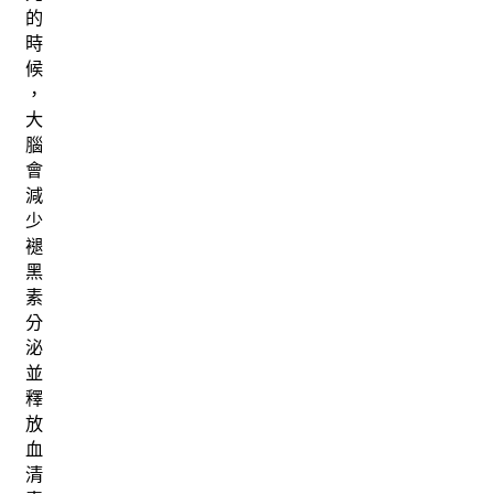
的
時
候
，
大
腦
會
減
少
褪
黑
素
分
泌
並
釋
放
血
清