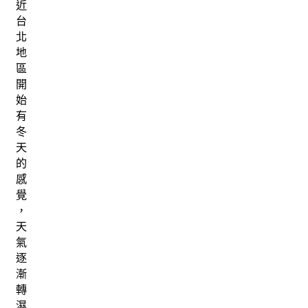
近
台
北
地
區
開
始
有
冬
天
的
感
覺
，
天
氣
逐
漸
轉
濕