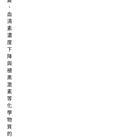
變
、
血
清
素
濃
度
下
降
與
褪
黑
激
素
等
化
學
物
質
的