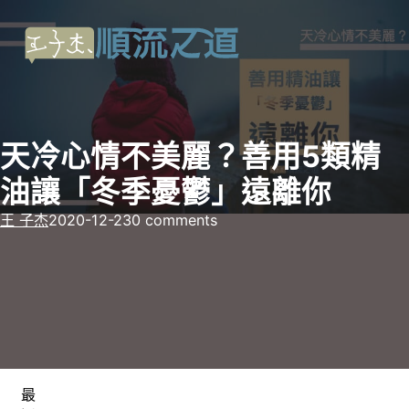
天冷心情不美麗？善用5類精
油讓「冬季憂鬱」遠離你
王 子杰
2020-12-23
0 comments
最