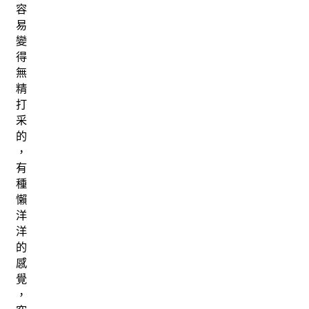
容
易
變
得
無
精
打
采
的
，
有
種
懶
洋
洋
的
感
覺
，