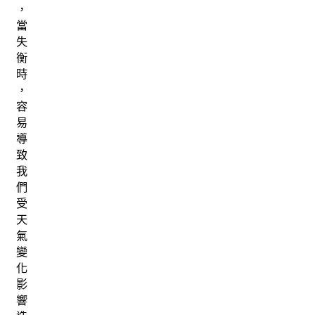
，
當
失
衡
時
，
容
易
導
致
我
們
受
天
氣
變
化
影
響