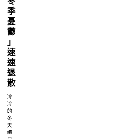
冬
季
憂
鬱
」
速
速
退
散
冷
冷
的
冬
天
總