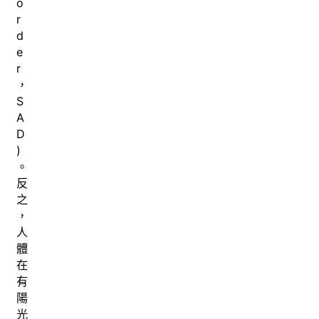
o
r
d
e
r
，
S
A
D
)
。
反
之
，
人
體
在
有
陽
光