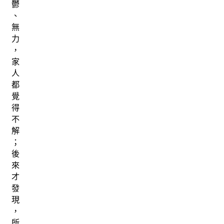
鬱
、
無
力
，
家
人
都
覺
得
不
解
；
後
來
才
發
現
，
所