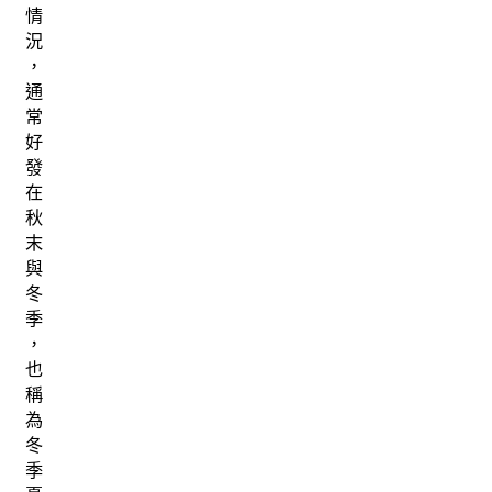
情
況
，
通
常
好
發
在
秋
末
與
冬
季
，
也
稱
為
冬
季