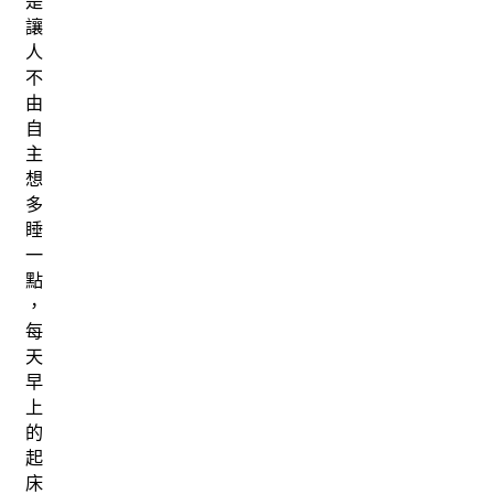
是
讓
人
不
由
自
主
想
多
睡
一
點
，
每
天
早
上
的
起
床