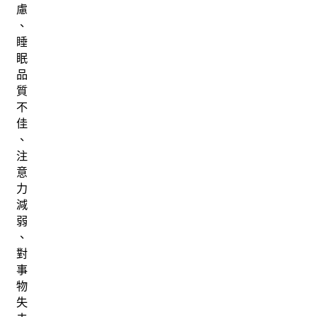
慮
、
睡
眠
品
質
不
佳
、
注
意
力
減
弱
、
對
事
物
失