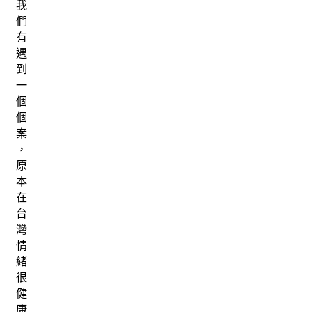
我
們
有
遇
到
一
個
個
案
，
原
本
在
台
灣
情
緒
很
健
康