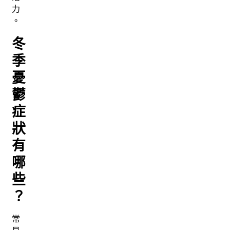
力
。
冬
季
憂
鬱
症
狀
有
哪
些
？
常