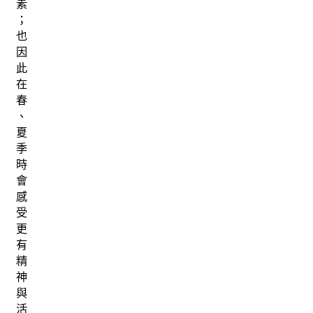
素
；
也
因
此
在
春
、
夏
季
時
會
感
受
更
有
精
神
與
活