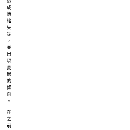
造
成
情
緒
失
調
，
並
出
現
憂
鬱
的
傾
向
。
在
之
前