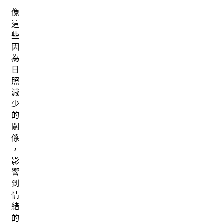
像
這
些
因
為
日
照
減
少
的
關
係
，
影
響
到
情
緒
的