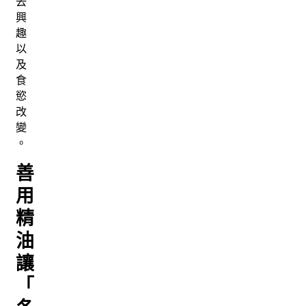
去
興
趣
以
及
食
慾
改
變
。
善
用
精
油
讓
「