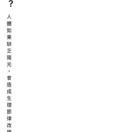
？
人
體
如
果
缺
乏
陽
光
，
會
造
成
生
理
節
律
改