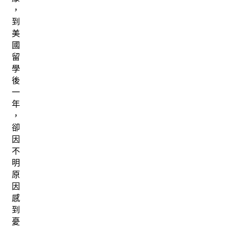
，
到
美
國
留
學
後
一
年
，
卻
因
不
明
原
因
感
到
憂