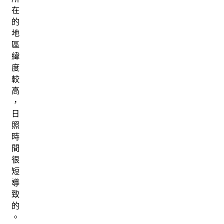
在
的
地
區
緯
度
較
高
，
日
照
時
間
很
短
導
致
的
。