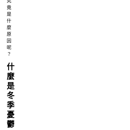
究
竟
是
什
麼
原
因
呢
？
什
麼
是
冬
季
憂
鬱