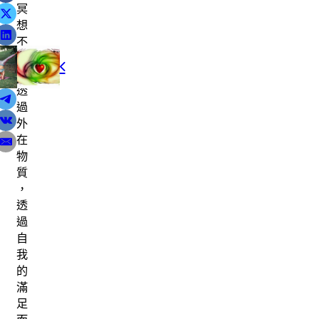
冥
想
不
需
篇文章
上一篇文章
要
與交託之間平衡，實現更好的你
讓 關係 順流（下）
透
過
外
在
物
質
，
透
過
自
我
的
滿
足