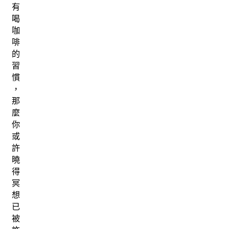
有
喝
咖
啡
的
習
慣
，
那
麼
你
或
許
曉
得
冥
想
已
被