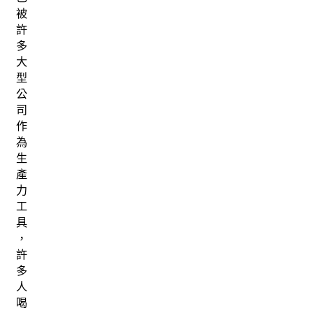
被
許
多
大
型
公
司
作
為
生
產
力
工
具
，
許
多
人
喝