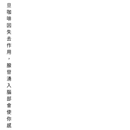
旦
咖
啡
因
失
去
作
用
，
腺
苷
湧
入
腦
部
會
使
你
感