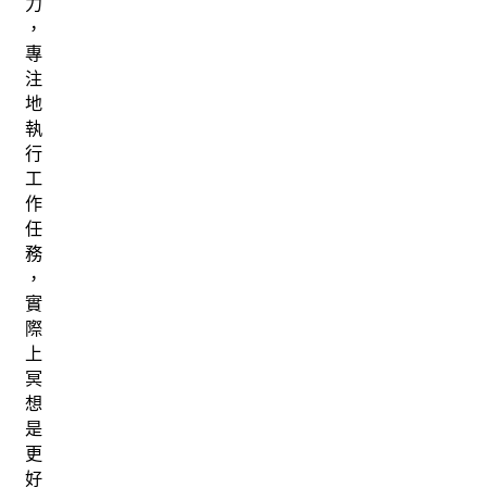
力
，
專
注
地
執
行
工
作
任
務
，
實
際
上
冥
想
是
更
好