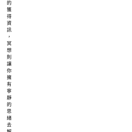
的
獲
得
資
訊
，
冥
想
則
讓
你
擁
有
寧
靜
的
思
緒
去
解