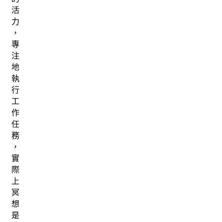
活
力
，
專
注
地
執
行
工
作
任
務
，
實
際
上
冥
想
是