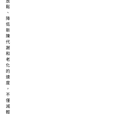
放
鬆
、
降
低
新
陳
代
謝
和
老
化
的
速
度
，
不
僅
減
輕