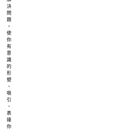
決
問
題
，
使
你
有
意
識
的
形
塑
、
吸
引
、
表
達
你