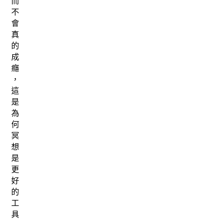
而
不
會
真
的
成
癮
，
這
是
為
何
冥
想
是
更
好
的
工
具