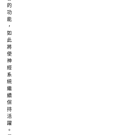
的
功
能
，
如
此
將
使
神
經
系
統
繼
續
保
持
活
躍
。