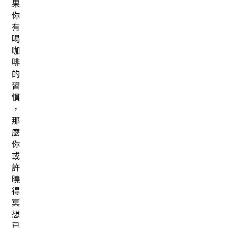
果
你
有
喝
咖
啡
的
習
慣
，
那
麼
你
或
許
曉
得
冥
想
已