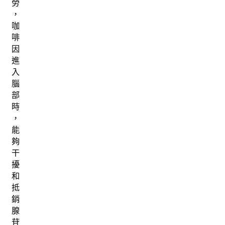
勞
，
咖
啡
因
進
入
腦
部
時
，
能
夠
干
擾
和
抵
銷
腺
苷