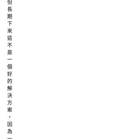
但
長
期
下
來
這
不
是
一
個
好
的
解
決
方
案
，
因
為
一