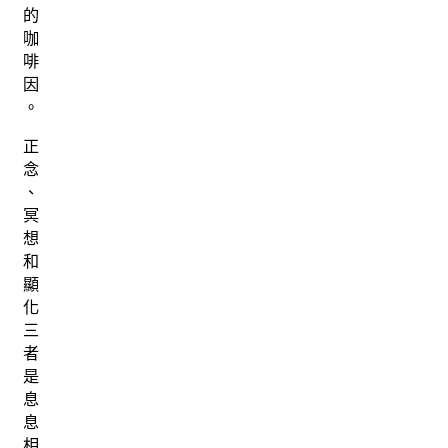
的
咖
啡
因
。
正
念
、
冥
想
和
顯
化
三
者
是
息
息
相