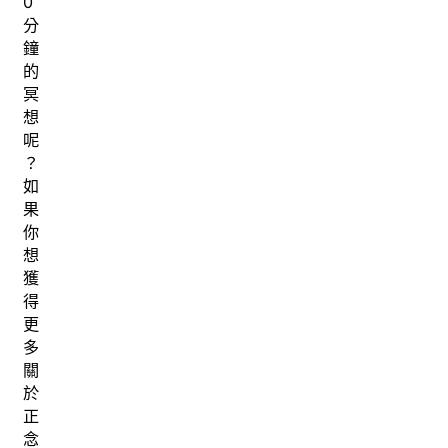
0
分
鐘
的
冥
想
呢
？
如
果
你
想
獲
得
更
多
關
於
正
念