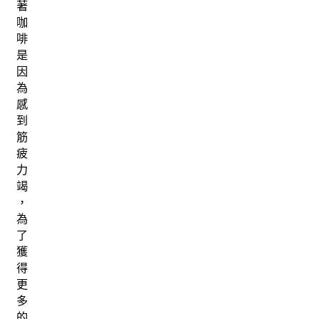
著
咖
啡
是
因
為
感
到
筋
疲
力
竭
，
為
了
獲
得
更
多
的