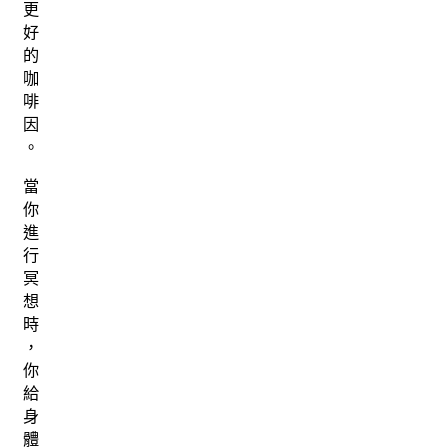
更
好
的
咖
啡
因
。
當
你
進
行
冥
想
時
，
你
給
身
體