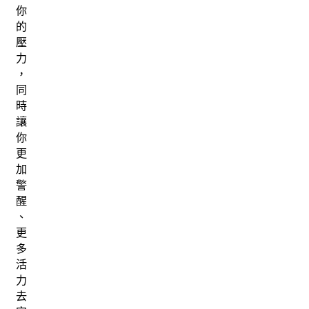
你
的
壓
力
，
同
時
讓
你
更
加
警
醒
、
更
多
活
力
去