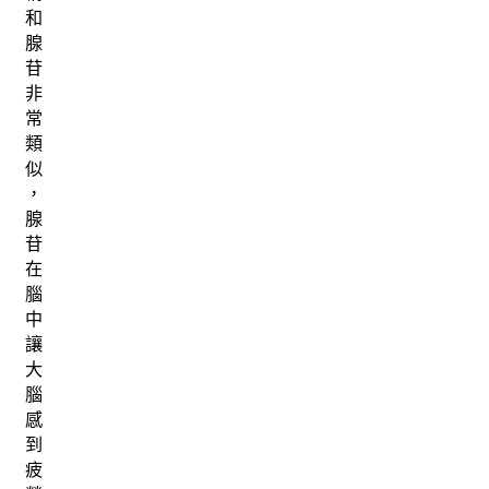
和
腺
苷
非
常
類
似
，
腺
苷
在
腦
中
讓
大
腦
感
到
疲