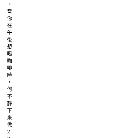
。
當
你
在
午
後
想
喝
咖
啡
時
，
何
不
靜
下
來
做
2