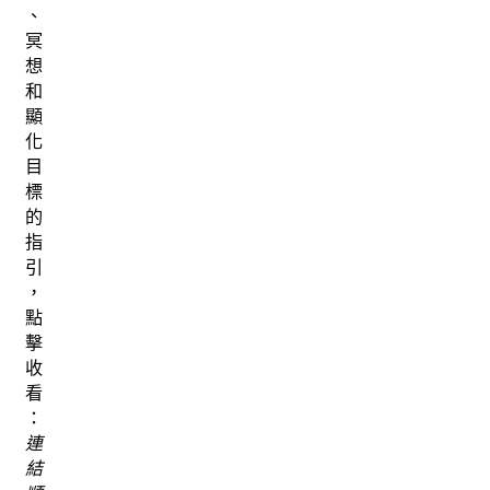
、
冥
想
和
顯
化
目
標
的
指
引
，
點
擊
收
看
：
連
結