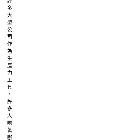
許
多
大
型
公
司
作
為
生
產
力
工
具
，
許
多
人
喝
著
咖