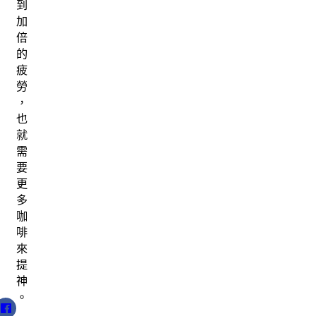
到
加
倍
的
疲
勞
，
也
就
需
要
更
多
咖
啡
來
提
神
。