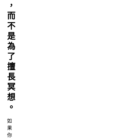
，
而
不
是
為
了
擅
長
冥
想
。
如
果
你