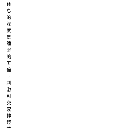
休
息
的
深
度
是
睡
眠
的
五
倍
，
刺
激
副
交
感
神
經