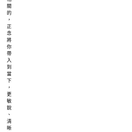
關
的
，
正
念
將
你
帶
入
到
當
下
，
更
敏
銳
、
清
晰