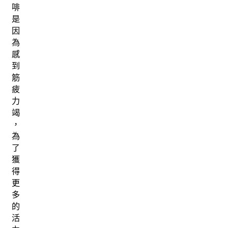
啡
是
因
為
感
到
筋
疲
力
竭
，
為
了
獲
得
更
多
的
活