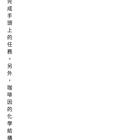
完
成
手
頭
上
的
任
務
。
另
外
，
咖
啡
因
的
化
學
結
構